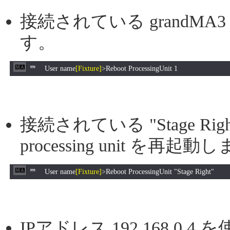
接続されている grandMA3 pr
す。
User name
[Fixture]
>Reboot ProcessingUnit 1
接続されている "Stage Rig
processing unit を再起動
User name
[Fixture]
>Reboot ProcessingUnit "Stage Right"
IPアドレス 192.168.0