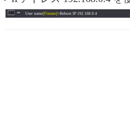
User name
[Fixture]
>Reboot IP 192.168.0.4