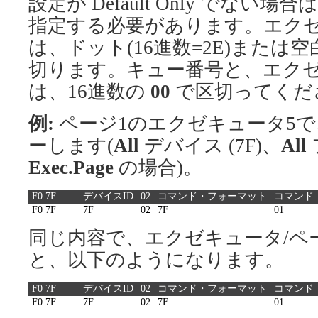
設定が Default Only でな
指定する必要があります。エク
は、ドット(16進数=2E)または空
切ります。キュー番号と、エクゼ
は、16進数の
00
で区切ってくだ
例:
ページ1のエクゼキュータ5
ーします(
All
デバイス (7F)、
All
Exec.Page
の場合)。
F0 7F
デバイスID
02
コマンド・フォーマット
コマンド
F0 7F
7F
02
7F
01
同じ内容で、エクゼキュータ/ペ
と、以下のようになります。
F0 7F
デバイスID
02
コマンド・フォーマット
コマンド
F0 7F
7F
02
7F
01