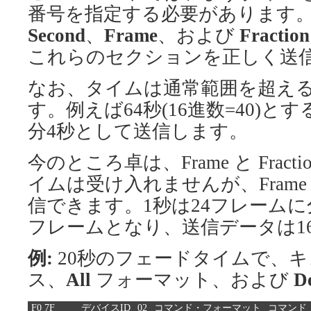
番号を指定する必要があります
Second
、
Frame
、および
Fraction
これらのセクションを正しく送
なお、タイムは通常範囲を超え
す。例えば64秒(16進数=40)
分4秒として送信します。
今のところ卓は、Frame と Fra
イムは受け入れませんが、Fram
信できます。1秒は24フレームに
フレームとなり、送信データは1
例:
20秒のフェードタイムで、キ
ス、
All
フォーマット、および
D
F0 7F
デバイスID
02
コマンド・フォーマット
コマンド