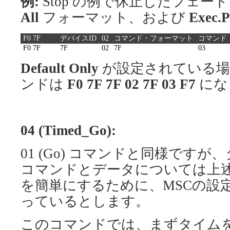
例:
Stop の例で休止したフェー
All
フォーマット、および
Exec.P
F0 7F
デバイスID
02
コマンド・フォーマット
コマンド
F0 7F
7F
02
7F
03
Default Only
が設定されている場
ンドは
F0 7F 7F 02 7F 03 F7
にな
04 (Timed_Go):
01 (Go) コマンドと同様ですが、
コマンドとデータについては上
を簡単にするために、MSCの設
っているとします。
このコマンドでは、まずタイム