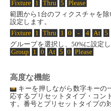
Fixture
1
Thru
5
Please
範囲から1台のフィクスチャを除
設定します。
Fixture
1
Thru
1
0
-
4
At
5
グループを選択し、50%に設定
Group
1
0
At
5
0
Please
高度な機能
キーを押しながら数字キーの
応するプリセットタイプ・コン
す。番号とプリセットタイプの