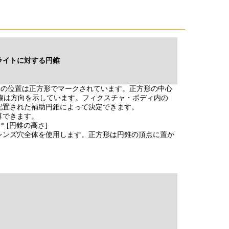
ライトに対する円錐
)の位置は正方形でマークされています。正方形の中心
、法線は方向を示しています。フィクスチャ・ボディ内の
配置された補助円錐によって決定できます。
算できます。
) * [円錐の高さ]
レンズ穴全体を使用します。正方形は円錐の頂点に置か