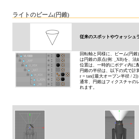
ライトのビーム(円錐)
従来のスポットやウォッシュ
回転軸と同様に、ビーム(円錐
は円錐の原点(例: _XB)を
位置は、一時的にボディ内に
円錐の半径は、以下の式で計
r = tan([最大オープン半径 / 2]
通常、円錐はフィクスチャの
れます。