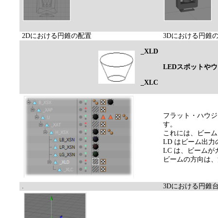
2Dにおける円錐の配置
3Dにおける円錐
_XLD
LEDスポットや
_XLC
フラット・ハウジ
す。
これには、ビーム
LD はビーム出
LC は、ビーム
ビームの方向は、
.
3Dにおける円錐