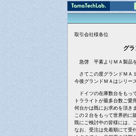
取引会社様各位
グラ
急啓 平素よりＭＡ製品を
さてこの度グランドＭＡ１
今後グランドＭＡはシリー
ドイツの在庫数台をもって
トラライトが最多台数ご愛
何台かは既にお求めを頂き
この２台をもって世界的に
既にご検討中の皆様には、
なお、受注は先着順にて受