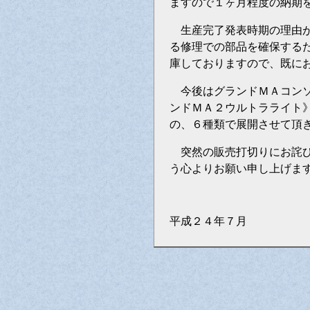
ますので１ヶ月程度の納期
生産完了発表時期の理由が
る修理での部品を確保する
庫しておりますので、既に
今後はグランドＭＡコンソ
ンドＭＡ２ウルトラライト》
の、６種類で展開させて頂
突然の販売打切りにお詫び
う心よりお願い申し上げま
平成２４年７月