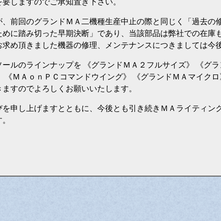
を要しますのでご承知置き下さい。
、前回のグランドＭＡ二機種生産中止の際と同じく「過去の
ために踏み切った早期決断」であり、当該部品は弊社での在庫
お求め頂きました機器の修理、メンテナンスにつきましては今
ールのラインナップを 《グランドＭＡ２フルサイズ》 《グラ
 《ＭＡｏｎＰＣコマンドウイング》 《グランドＭＡマイクロ
きますのでよろしくお願いいたします。
を申し上げますとともに、今後とも引き続きＭＡライティン
す。