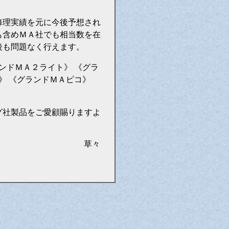
修理実績を元に今後予想され
も含めＭＡ社でも相当数を在
後も問題なく行えます。
ンドＭＡ２ライト》 《グラ
》 《グランドＭＡピコ》
グ社製品をご愛顧賜りますよ
草々