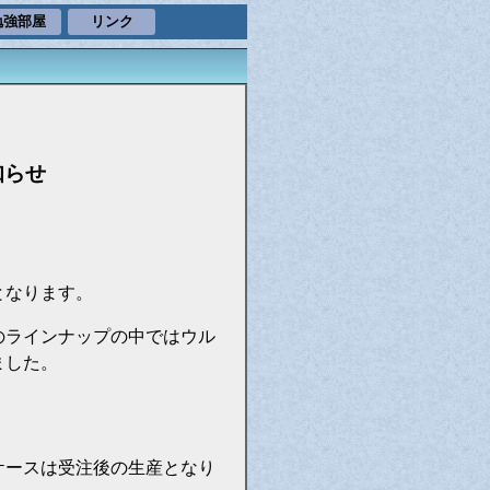
勉強部屋
リンク
知らせ
となります。
のラインナップの中ではウル
ました。
ケースは受注後の生産となり