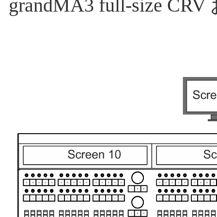
grandMA3 full-size CR