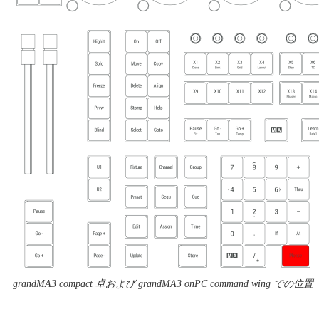
grandMA3 compact 卓および grandMA3 onPC command wing での位置