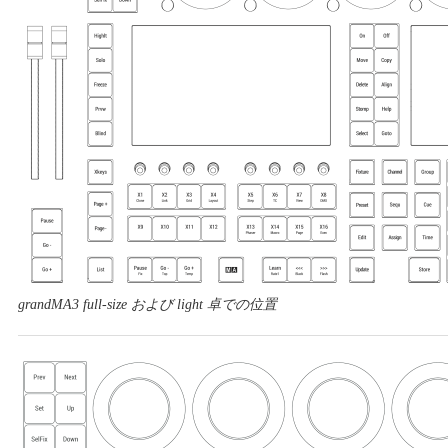
grandMA3 full-size および light 卓での位置