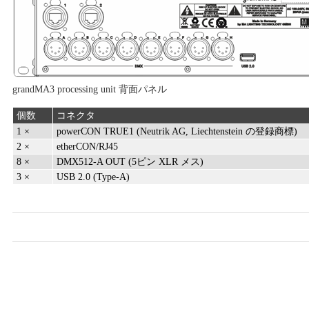
grandMA3 processing unit 背面パネル
個数
コネクタ
1 ×
powerCON TRUE1 (Neutrik AG, Liechtenstein の登録商標)
2 ×
etherCON/RJ45
8 ×
DMX512-A OUT (5ピン XLR メス)
3 ×
USB 2.0 (Type-A)