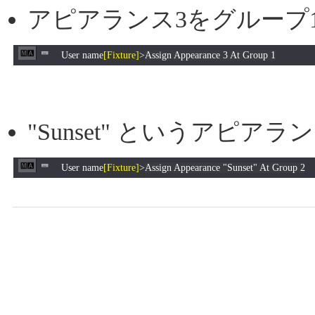
アピアランス3をグループ
User name
[Fixture]
>
Assign Appearance 3 At Group 1
"Sunset" というアピ
User name
[Fixture]
>
Assign Appearance "Sunset" At Group 2