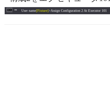
User name
[Fixture]
>
Assign Configuration 2 At Executor 101