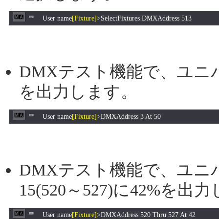
User name
[Fixture]
>
SelectFixtures DMXAddress 513
DMXテスト機能で、ユニバ
を出力します。
User name
[Fixture]
>
DMXAddress 3 At 50
DMXテスト機能で、ユニ
15(520～527)に42%を
User name
[Fixture]
>
DMXAddress 520 Thru 527 At 42