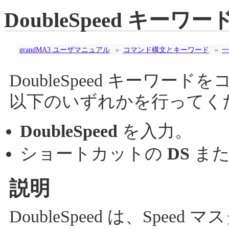
DoubleSpeed キーワー
grandMA3 ユーザマニュアル
»
コマンド構文とキーワード
»
一
DoubleSpeed キーワ
以下のいずれかを行ってく
DoubleSpeed
を入力。
ショートカットの
DS
ま
説明
DoubleSpeed は、Sp