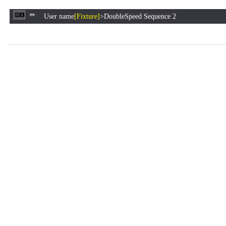
User name
[Fixture]
>
DoubleSpeed Sequence 2