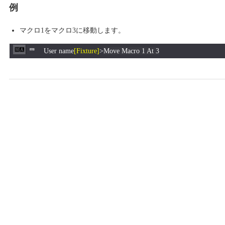
例
マクロ1をマクロ3に移動します。
User name
[Fixture]
>
Move Macro 1 At 3