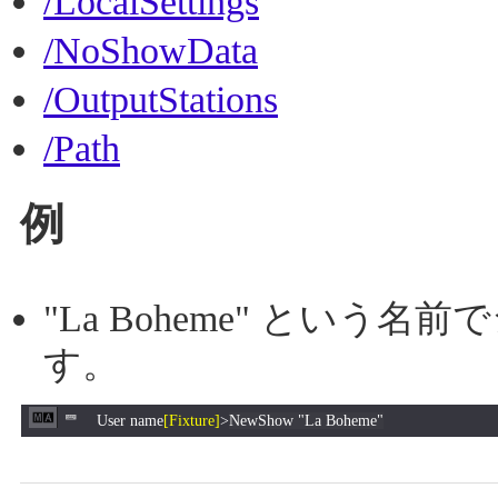
/LocalSettings
/NoShowData
/OutputStations
/Path
例
"La Boheme" とい
す。
User name
[Fixture]
>
NewShow "La Boheme"