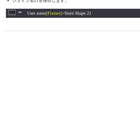
シェイプ名21を保存します。
User name
[Fixture]
>
Store Shape 21