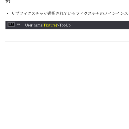
例
サブフィクスチャが選択されているフィクスチャのメインインス
User name
[Fixture]
>TopUp