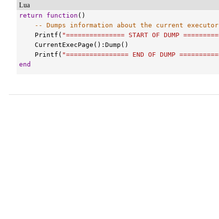
Lua
return
function
()

-- Dumps information about the current executor
Printf
(
"=============== START OF DUMP =========
CurrentExecPage
():
Dump
()

Printf
(
"================ END OF DUMP ==========
end