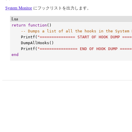
System Monitor
にフックリストを出力します。
Lua
return
function
()

-- Dumps a list of all the hooks in the System 
Printf
(
"=============== START OF HOOK DUMP ====
DumpAllHooks
()

Printf
(
"================ END OF HOOK DUMP =====
end