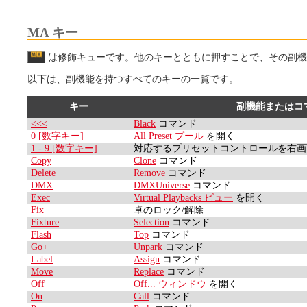
MA キー
は修飾キューです。他のキーとともに押すことで、その副機
以下は、副機能を持つすべてのキーの一覧です。
キー
副機能またはコ
<<<
Black
コマンド
0 [数字キー]
All Preset プール
を開く
1 - 9 [数字キー]
対応するプリセットコントロールを右画
Copy
Clone
コマンド
Delete
Remove
コマンド
DMX
DMXUniverse
コマンド
Exec
Virtual Playbacks ビュー
を開く
Fix
卓のロック/解除
Fixture
Selection
コマンド
Flash
Top
コマンド
Go+
Unpark
コマンド
Label
Assign
コマンド
Move
Replace
コマンド
Off
Off... ウィンドウ
を開く
On
Call
コマンド