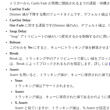
トリガーから CueIn Fade が実際に開始されるまでの遅延・待機
CueOut Fade
:
Dimmer 値が下降する際のフェードタイムです。デフォルト値は Cu
CueOut Delay
:
Out Fade
に対する遅延です(Dimmer 値のみ)。デフォルト値は、Cue
Snap Delay
:
"Snap" アトリビュートの値がいつ変化するかを制御するのに用
Release
:
このセルを
Yes
にすると、キューにトラッキング値を解放させま
Break
:
Break は、トラッキング中のアトリビュートで新しい値をブロ
は、Break によってブロックされるものを指定します。詳しくは
Assert
:
Assert を用いると、トラッキング値が、キューに保存された
None
:
トラッキング値はアサートされません。
Assert
:
トラッキング値は、キューに保存された値であるかのように
X-Assert
:
Assert と似ていますが、トラッキング値は、X-Assert