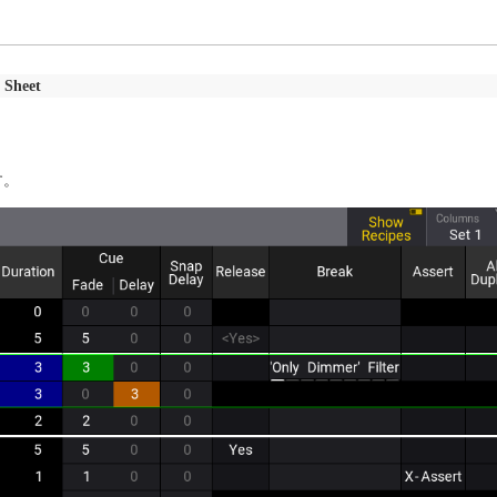
 Sheet
す。