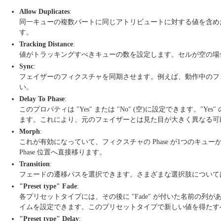
Allow Duplicates
:
同一キューの複数パートに同じアトリビュートに対する値を含めたい場合
す。
Tracking Distance
:
値がトラッキングすべきキューの数を設定します。セルが空の場合、変更
Sync
:
フェイザーのフィクスチャを同期させます。例えば、動作中のフ
い。
Delay To Phase
:
このプロパティは "Yes" または "No" (空)に設定できま
ます。これにより、元のフェイザーとは見た目が大きく異なる可
Morph
:
これが有効になっていて、フィクスチャの Phase が1つのキュ
Phase 位置へ直接移ります。
Transition
:
フェードの遷移パスを選択できます。さまざまな選択肢について
"Preset type" Fade
:
各プリセットタイプには、その後に "Fade" が付いた名前の列
イムを設定できます。このプリセットタイプで新しい値を得たす
"Preset type" Delay
: