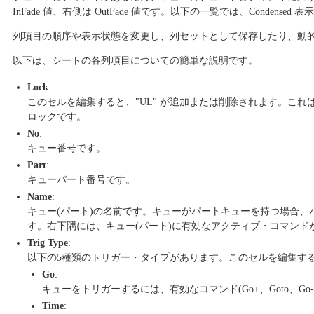
InFade 値、右側は OutFade 値です。以下の一覧では、Conde
列項目の順序や表示状態を変更し、列セットとして保存したり、動
以下は、シートの各列項目についての簡単な説明です。
Lock
:
このセルを編集すると、"UL" が追加または削除されます。これ
ロックです。
No
:
キュー番号です。
Part
:
キューパート番号です。
Name
:
キュー(パート)の名前です。キューがパートキューを持つ場合、
す。右下隅には、キュー(パート)に有効なアクティブ・コマンドがあ
Trig Type
:
以下の5種類のトリガー・タイプがあります。このセルを編集す
Go
:
キューをトリガーするには、有効なコマンド(Go+、Goto、Go-、
Time
: