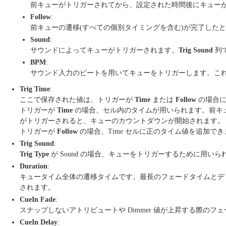
前キューがトリガーされてから、設定された時間後にキュー
Follow
:
前キューの遷移(すべての個別タイミングを含む)が完了した
Sound
:
サウンドによってキューがトリガーされます。
Trig Sound
列
BPM
:
サウンド入力のビートを用いてキューをトリガーします。これは
Trig Time
:
ここで保存された値は、トリガーが
Time
または
Follow
の場合に
トリガーが
Time
の場合、セル内のタイムが用いられます。前キュー
がトリガーされると、キューのカウントダウンが開始されます。
トリガーが
Follow
の場合、Time セルに正のタイム値を追加
Trig Sound
:
Trig Type
が Sound の場合、キューをトリガーするために用い
Duration
:
キュータイム全体の遷移タイムです。最長のフェードタイムとディ
されます。
CueIn Fade
:
スナップしないアトリビュートや Dimmer 値が上昇する際のフ
CueIn Delay
: