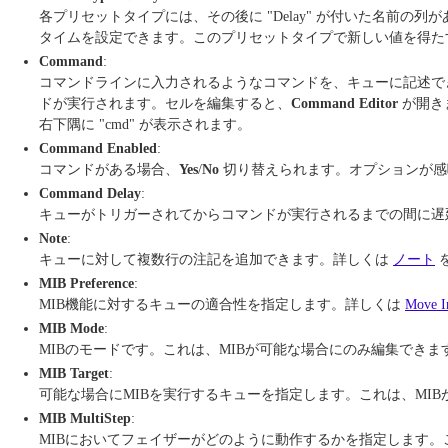
各プリセットタイプには、その後に "Delay" が付いた名前の列
タイムを設定できます。このプリセットタイプで新しい値を得た
Command
:
コマンドラインに入力されるようなコマンドを、キューに記述できます。キュ
ドが実行されます。セルを編集すると、
Command Editor
が開き
右下隅に "cmd" が表示されます。
Command Enabled
:
コマンドがある場合、
Yes
/
No
切り替えられます。オプションが感
Command Delay
:
キューがトリガーされてからコマンドが実行されるまでの間に遅
Note
:
キューに対して複数行の注記を追加できます。詳しくは
ノート
MIB Preference
:
MIB機能に対するキューの適合性を指定します。詳しくは
Move I
MIB Mode
:
MIBのモードです。これは、MIBが可能な場合にのみ編集でき
MIB Target
:
可能な場合にMIBを実行するキューを指定します。これは、MI
MIB MultiStep
:
MIBにおいてフェイザーがどのように動作するかを指定します。