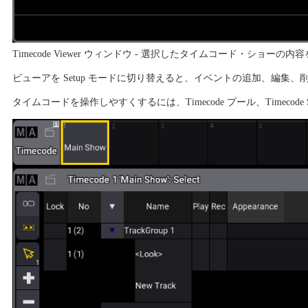
Timecode Viewer ウィンドウ - 選択したタイムコード・ショーの内
ビューアを Setup モードに切り替えると、イベントの追加、編
タイムコードを操作しやすくするには、Timecode プール、Timecode S